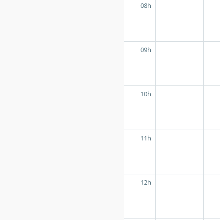
08h
09h
10h
11h
12h