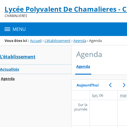
Panneau de gestion des cookies
Lycée Polyvalent De Chamalieres -
Menu de la rubrique
Contenu
CHAMALIERES
MENU
Vous êtes ici :
Accueil
›
L'établissement
›
Agenda
›
Agenda
Agenda
L'établissement
Agenda
Actualités
Agenda
Aujourd’hui
lun.
06
mar
Sur la
journée