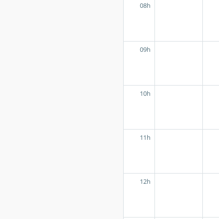
08h
09h
10h
11h
12h