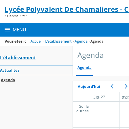
Panneau de gestion des cookies
Lycée Polyvalent De Chamalieres -
Menu de la rubrique
Contenu
CHAMALIERES
MENU
Vous êtes ici :
Accueil
›
L'établissement
›
Agenda
›
Agenda
Agenda
L'établissement
Agenda
Actualités
Agenda
Aujourd’hui
lun.
27
mar
Sur la
journée